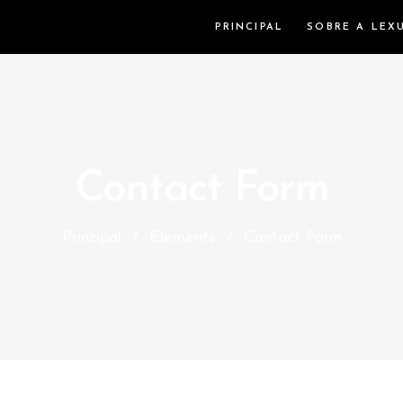
PRINCIPAL
SOBRE A LEX
Contact Form
Principal
/
Elements
/
Contact Form