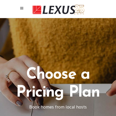
Choose a
Pricing Plan
Book homes from local hosts