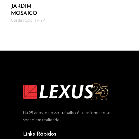
JARDIM
MOSAICO
Cordeirópolis
–
SP
Há 25 anos, o nosso trabalho é transformar o seu
sonho em realidade.
Links Rápidos