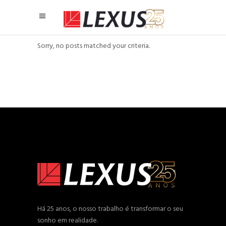
Sorry, no posts matched your criteria.
Há 25 anos, o nosso trabalho é transformar o seu
sonho em realidade.