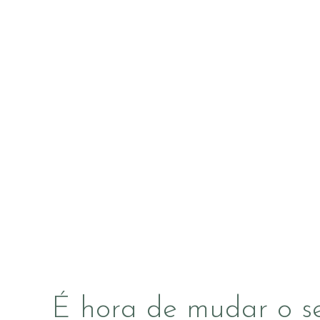
Fotomontagem da Implantação
AAAAAA
É hora de mudar o se