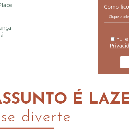
Place
Como fic
ança
ná
*Li 
A
Privaci
SSUNTO É LAZ
se diverte