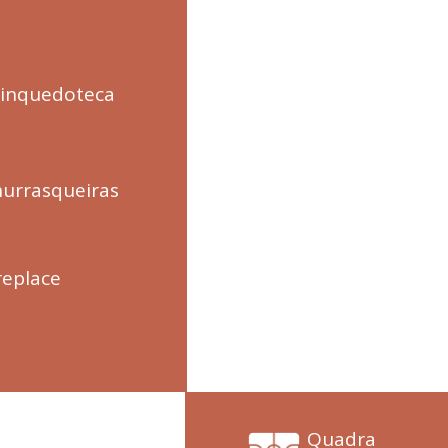
inquedoteca
urrasqueiras
replace
Foto Ilustrativa
Quadra