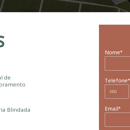
S
Nome*
l de
Telefone*
oramento
Email*
ria Blindada