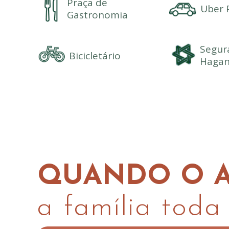
Praça de
Uber 
Gastronomia
Segur
Bicicletário
Haga
AAAAAA
QUANDO O A
a família toda 