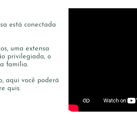
asa está conectada
ços, uma extensa
o privilegiada, o
a família.
o, aqui você poderá
e quis.