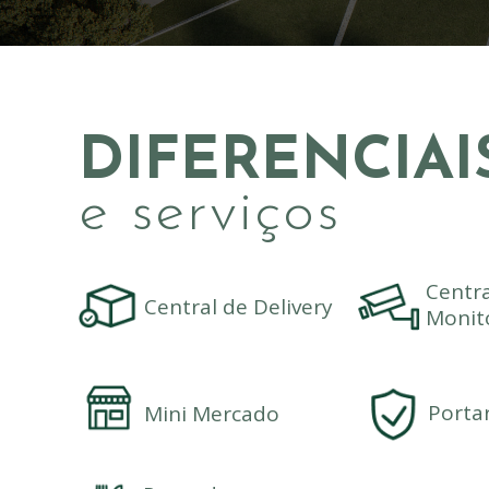
AAAAAAAAAAAAA
DIFERENCIAI
e serviços
Centra
Central de Delivery
Monit
Porta
Mini Mercado