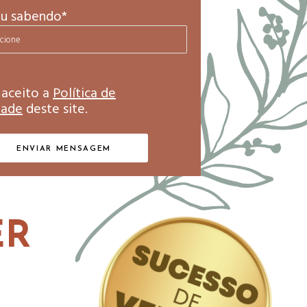
ou sabendo*
e aceito a
Política de
dade
deste site.
ER